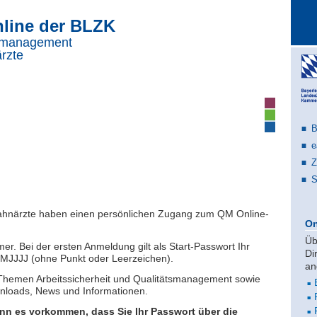
line der BLZK
tsmanagement
ärzte
B
e
Z
S
Zahnärzte haben einen persönlichen Zugang zum QM Online-
On
Üb
. Bei der ersten Anmeldung gilt als Start-Passwort Ihr
Di
MJJJJ (ohne Punkt oder Leerzeichen).
an
 Themen Arbeitssicherheit und Qualitätsmanagement sowie
nloads, News und Informationen.
n es vorkommen, dass Sie Ihr Passwort über die